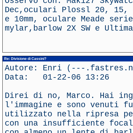
Osservo con: Mak127 SkyWatc
Dec,oculari Plossl 20, 15, 
e 10mm, oculare Meade serie
mylar,barlow 2X SW e Ultima
Re: Divisione di Cassini?
Autore: Enri (---.fastres.n
Data: 01-22-06 13:26
Direi di no, Marco. Hai in
l'immagine e sono venuti fu
utilizzato nella ripresa pe
con una insufficiente focal
con almeno un lente di barl