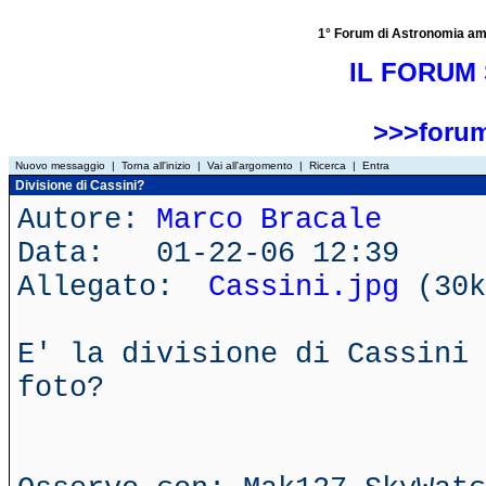
1° Forum di Astronomia amator
IL FORUM 
>>>forum
Nuovo messaggio
|
Torna all'inizio
|
Vai all'argomento
|
Ricerca
|
Entra
Divisione di Cassini?
Autore:
Marco Bracale
Data: 01-22-06 12:39
Allegato:
Cassini.jpg
(30k
E' la divisione di Cassini 
foto?